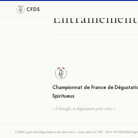
Qualifications 2027
CFDS
Entraînement
Championnat de France de Dégustati
Spiritueux
« À l'aveugle, 20 dégustateurs pour 1 titre »
© 2026 Ligue des Dégustateurs de Spiritueux · Association loi 1901 · RNA W174007053
Organ