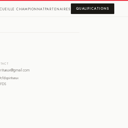
QUALIFICATIONS
CUEIL
LE CHAMPIONNAT
PARTENAIRES
TACT
iritueux@gmail.com
cfdspiritueux
CFDS