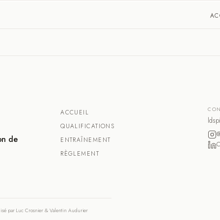
AC
CON
ACCUEIL
ldsp
QUALIFICATIONS
@
on de
ENTRAÎNEMENT
RÈGLEMENT
isé par Luc Crosnier & Valentin Audurier