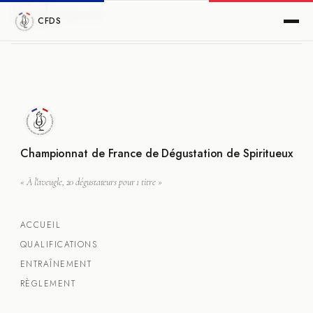
Règlement
CFDS
Championnat de France de Dégustation de Spiritueux
« À l'aveugle, 20 dégustateurs pour 1 titre »
ACCUEIL
QUALIFICATIONS
ENTRAÎNEMENT
RÈGLEMENT