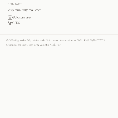
CONTACT
ldspiritueux@gmail.com
@cfdspiritueux
CFDS
© 2026 Ligue des Dégustateurs de Spiritueux · Association loi 1901 · RNA W174007053
Organisé par Luc Crosnier & Valentin Audurier