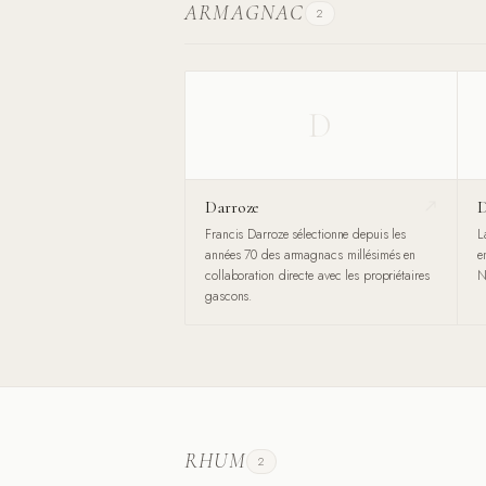
ARMAGNAC
2
D
Darroze
D
Francis Darroze sélectionne depuis les
L
années 70 des armagnacs millésimés en
e
collaboration directe avec les propriétaires
N
gascons.
RHUM
2