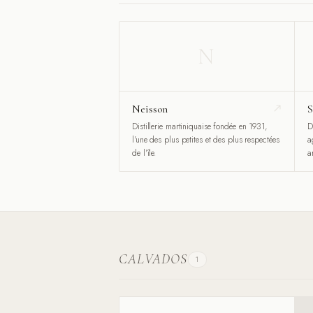
N
Neisson
S
Distillerie martiniquaise fondée en 1931,
D
l'une des plus petites et des plus respectées
a
de l'île.
a
CALVADOS
1