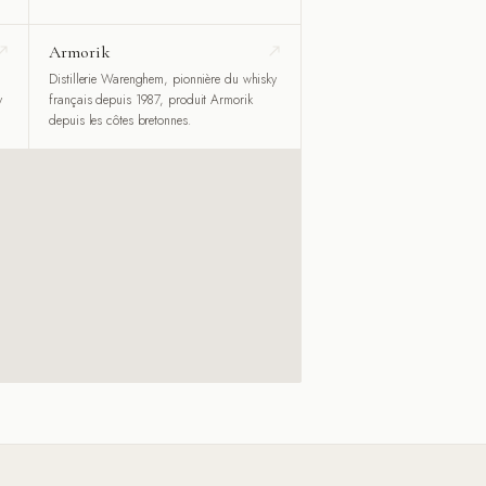
Armorik
Distillerie Warenghem, pionnière du whisky
y
français depuis 1987, produit Armorik
depuis les côtes bretonnes.