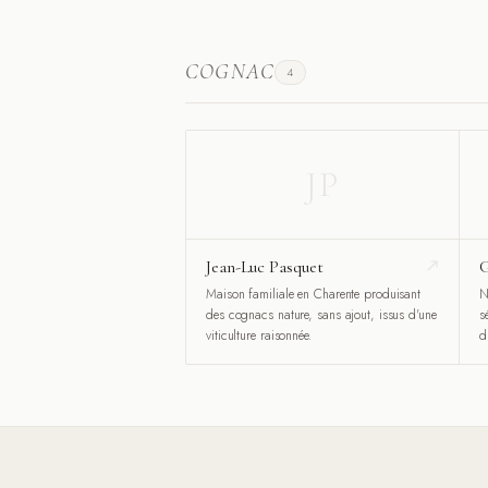
COGNAC
4
JP
Jean-Luc Pasquet
G
Maison familiale en Charente produisant
N
des cognacs nature, sans ajout, issus d'une
s
viticulture raisonnée.
d