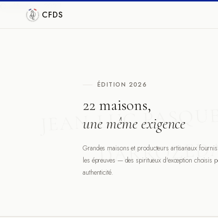
Qualifications 2027
CFDS
ÉDITION 2026
22 maisons,
JEAN-LUC PASQU
une même exigence
D
DARROZE
Grandes maisons et producteurs artisanaux fournis
les épreuves — des spiritueux d'exception choisis p
authenticité.