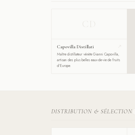
CD
Capovilla Distillati
Maître distillateur vénète Gianni Capovilla,
artisan des plus belles eaux-de-vie de fruits
d'Europe.
DISTRIBUTION & SÉLECTION