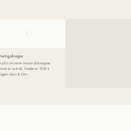
D
artigalongue
a plus ancienne maison d'armagnac
ncore en activité, fondée en 1838 à
ogaro dans le Gers.