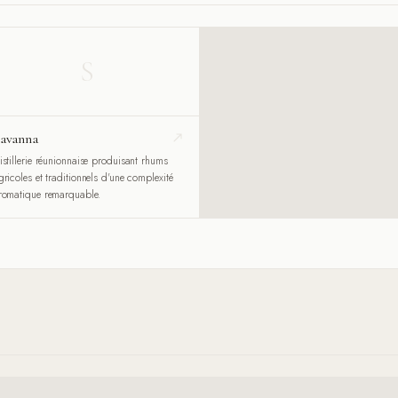
S
avanna
istillerie réunionnaise produisant rhums
gricoles et traditionnels d'une complexité
romatique remarquable.