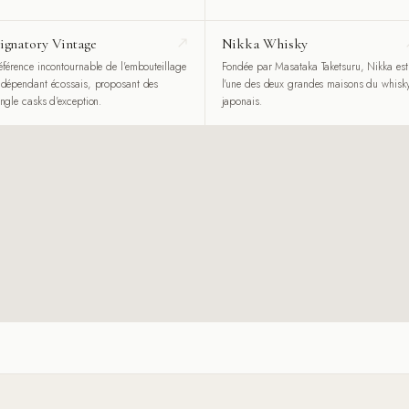
ignatory Vintage
Nikka Whisky
éférence incontournable de l'embouteillage
Fondée par Masataka Taketsuru, Nikka est
ndépendant écossais, proposant des
l'une des deux grandes maisons du whisk
ingle casks d'exception.
japonais.