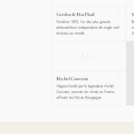
Gordon & MacPhail
S
Fondé en 1895, l'un des plus grands
R
embouteilleurs indépendants de single malt
i
écossais au monde.
s
MC
Michel Couvreur
Négoce fondé par le légendaire Michel
Couvreur, pionnier du whisky en France,
affinant ses fûts en Bourgogne.