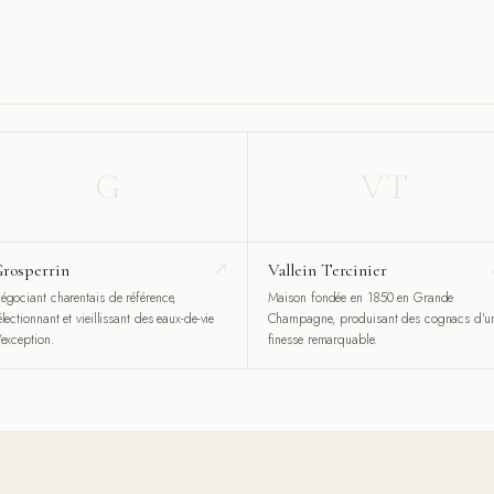
G
VT
rosperrin
Vallein Tercinier
égociant charentais de référence,
Maison fondée en 1850 en Grande
électionnant et vieillissant des eaux-de-vie
Champagne, produisant des cognacs d'u
'exception.
finesse remarquable.