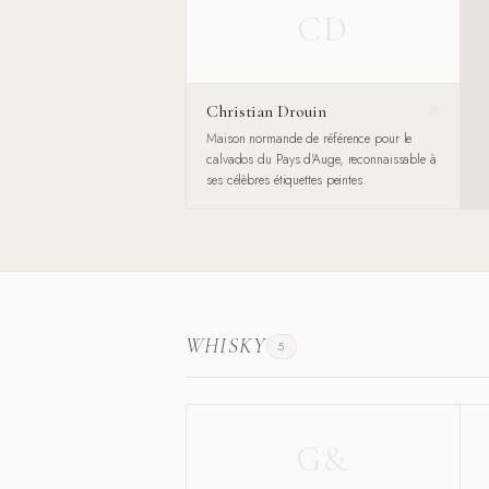
CD
Christian Drouin
Maison normande de référence pour le
calvados du Pays d'Auge, reconnaissable à
ses célèbres étiquettes peintes.
WHISKY
5
G&