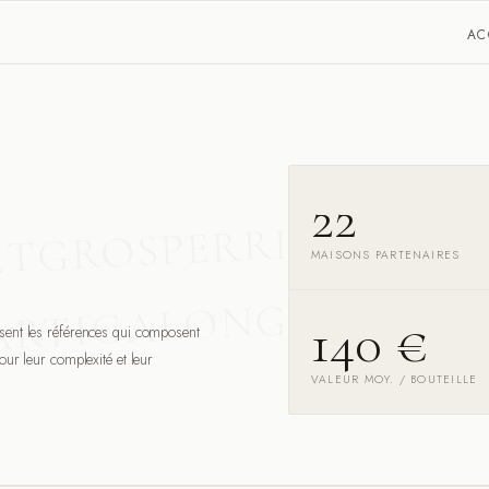
AC
22
VALLEI
GROSPERRIN
ET
MAISONS PARTENAIRES
NEISS
ARTIGALONGUE
140 €
sent les références qui composent
our leur complexité et leur
VALEUR MOY. / BOUTEILLE